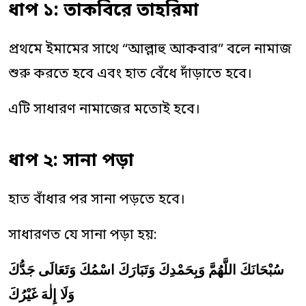
ধাপ ১: তাকবিরে তাহরিমা
প্রথমে ইমামের সাথে “আল্লাহু আকবার” বলে নামাজ
শুরু করতে হবে এবং হাত বেঁধে দাঁড়াতে হবে।
এটি সাধারণ নামাজের মতোই হবে।
ধাপ ২: সানা পড়া
হাত বাঁধার পর সানা পড়তে হবে।
সাধারণত যে সানা পড়া হয়:
سُبْحَانَكَ اللَّهُمَّ وَبِحَمْدِكَ وَتَبَارَكَ اسْمُكَ وَتَعَالَى جَدُّكَ
وَلَا إِلٰهَ غَيْرُكَ