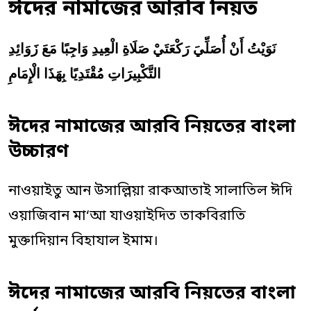
ঈদের নামাজের আরবি নিয়ত
نَوَيْتُ أَنْ أُصَلِّيَ رَكْعَتَيْ صَلَاةِ الْعِيدِ وَاجِبًا مَعَ زَوَائِدِ
التَّكْبِيرَاتِ مُقْتَدِيًا بِهَذَا الْإِمَامِ
ঈদের নামাজের আরবি নিয়তের বাংলা
উচ্চারণ
নাওয়াইতু আন উসাল্লিয়া রাকআতাই সালাতিল ঈদি
ওয়াজিবান মা‘আ যাওয়াইদিত তাকবিরাতি
মুক্তাদিয়ান বিহাযাল ইমাম।
ঈদের নামাজের আরবি নিয়তের বাংলা